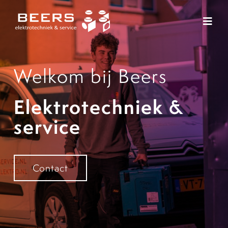
Ga
naar
Toggl
inhoud
Navig
Techniek
Welkom bij Beers
Service
Elektrotechniek &
Projecten
service
Over ons
Contact
Vacatures
Nieuws
Contact