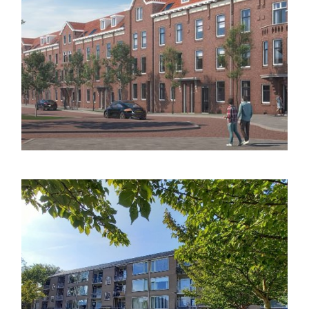
Bellamystraat
Lees meer
CKBD
Zoetermeer