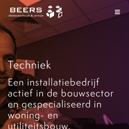
Ga
naar
Toggl
inhoud
Navig
Techniek
Service
Techniek
Projecten
Over ons
Een installatiebedrijf
actief in de bouwsector
Vacatures
en gespecialiseerd in
Nieuws
woning- en
utiliteitsbouw.
Contact